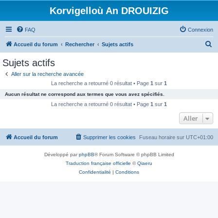
Korvigelloù An DROUIZIG
FAQ
Connexion
R
Accueil du forum
Rechercher
Sujets actifs
e
Sujets actifs
c
Aller sur la recherche avancée
h
La recherche a retourné 0 résultat • Page
1
sur
1
e
Aucun résultat ne correspond aux termes que vous avez spécifiés.
r
La recherche a retourné 0 résultat • Page
1
sur
1
c
Aller
h
Accueil du forum
Supprimer les cookies
Fuseau horaire sur
UTC+01:00
e
r
Développé par
phpBB
® Forum Software © phpBB Limited
Traduction française officielle
©
Qiaeru
Confidentialité
|
Conditions