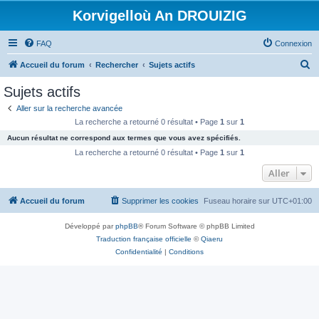
Korvigelloù An DROUIZIG
FAQ
Connexion
R
Accueil du forum
Rechercher
Sujets actifs
e
Sujets actifs
c
Aller sur la recherche avancée
h
La recherche a retourné 0 résultat • Page
1
sur
1
e
Aucun résultat ne correspond aux termes que vous avez spécifiés.
r
La recherche a retourné 0 résultat • Page
1
sur
1
c
Aller
h
Accueil du forum
Supprimer les cookies
Fuseau horaire sur
UTC+01:00
e
r
Développé par
phpBB
® Forum Software © phpBB Limited
Traduction française officielle
©
Qiaeru
Confidentialité
|
Conditions