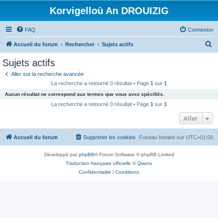
Korvigelloù An DROUIZIG
FAQ
Connexion
R
Accueil du forum
Rechercher
Sujets actifs
e
Sujets actifs
c
Aller sur la recherche avancée
h
La recherche a retourné 0 résultat • Page
1
sur
1
e
Aucun résultat ne correspond aux termes que vous avez spécifiés.
r
La recherche a retourné 0 résultat • Page
1
sur
1
c
Aller
h
Accueil du forum
Supprimer les cookies
Fuseau horaire sur
UTC+01:00
e
r
Développé par
phpBB
® Forum Software © phpBB Limited
Traduction française officielle
©
Qiaeru
Confidentialité
|
Conditions