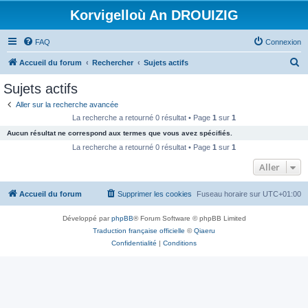
Korvigelloù An DROUIZIG
FAQ
Connexion
R
Accueil du forum
Rechercher
Sujets actifs
e
Sujets actifs
c
Aller sur la recherche avancée
h
La recherche a retourné 0 résultat • Page
1
sur
1
e
Aucun résultat ne correspond aux termes que vous avez spécifiés.
r
La recherche a retourné 0 résultat • Page
1
sur
1
c
Aller
h
Accueil du forum
Supprimer les cookies
Fuseau horaire sur
UTC+01:00
e
r
Développé par
phpBB
® Forum Software © phpBB Limited
Traduction française officielle
©
Qiaeru
Confidentialité
|
Conditions