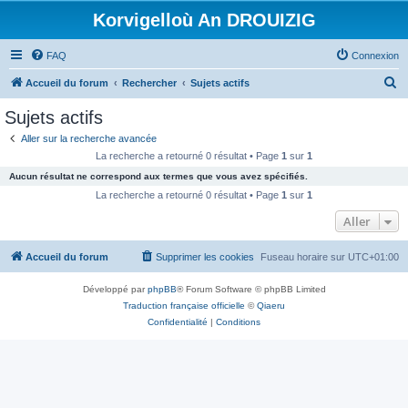
Korvigelloù An DROUIZIG
FAQ
Connexion
R
Accueil du forum
Rechercher
Sujets actifs
e
Sujets actifs
c
Aller sur la recherche avancée
h
La recherche a retourné 0 résultat • Page
1
sur
1
e
Aucun résultat ne correspond aux termes que vous avez spécifiés.
r
La recherche a retourné 0 résultat • Page
1
sur
1
c
Aller
h
Accueil du forum
Supprimer les cookies
Fuseau horaire sur
UTC+01:00
e
r
Développé par
phpBB
® Forum Software © phpBB Limited
Traduction française officielle
©
Qiaeru
Confidentialité
|
Conditions