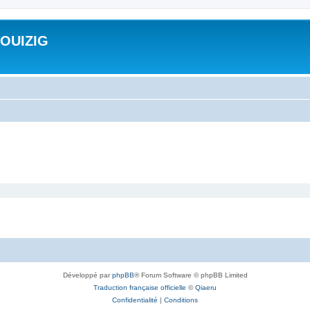
ROUIZIG
Développé par
phpBB
® Forum Software © phpBB Limited
Traduction française officielle
©
Qiaeru
Confidentialité
|
Conditions