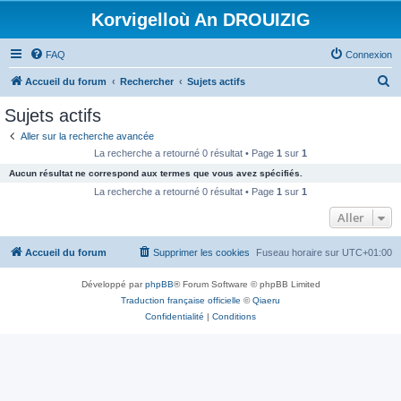
Korvigelloù An DROUIZIG
FAQ
Connexion
R
Accueil du forum
Rechercher
Sujets actifs
e
Sujets actifs
c
Aller sur la recherche avancée
h
La recherche a retourné 0 résultat • Page
1
sur
1
e
Aucun résultat ne correspond aux termes que vous avez spécifiés.
r
La recherche a retourné 0 résultat • Page
1
sur
1
c
Aller
h
Accueil du forum
Supprimer les cookies
Fuseau horaire sur
UTC+01:00
e
r
Développé par
phpBB
® Forum Software © phpBB Limited
Traduction française officielle
©
Qiaeru
Confidentialité
|
Conditions