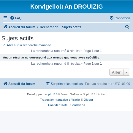
Korvigelloù An DROUIZIG
FAQ
Connexion
R
Accueil du forum
Rechercher
Sujets actifs
e
Sujets actifs
c
Aller sur la recherche avancée
h
La recherche a retourné 0 résultat • Page
1
sur
1
e
Aucun résultat ne correspond aux termes que vous avez spécifiés.
r
La recherche a retourné 0 résultat • Page
1
sur
1
c
Aller
h
Accueil du forum
Supprimer les cookies
Fuseau horaire sur
UTC+01:00
e
r
Développé par
phpBB
® Forum Software © phpBB Limited
Traduction française officielle
©
Qiaeru
Confidentialité
|
Conditions