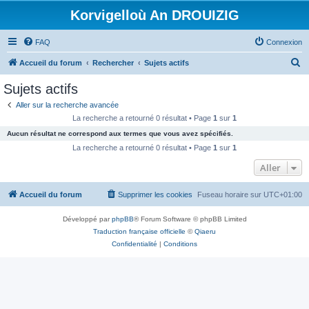
Korvigelloù An DROUIZIG
FAQ
Connexion
R
Accueil du forum
Rechercher
Sujets actifs
e
Sujets actifs
c
Aller sur la recherche avancée
h
La recherche a retourné 0 résultat • Page
1
sur
1
e
Aucun résultat ne correspond aux termes que vous avez spécifiés.
r
La recherche a retourné 0 résultat • Page
1
sur
1
c
Aller
h
Accueil du forum
Supprimer les cookies
Fuseau horaire sur
UTC+01:00
e
r
Développé par
phpBB
® Forum Software © phpBB Limited
Traduction française officielle
©
Qiaeru
Confidentialité
|
Conditions