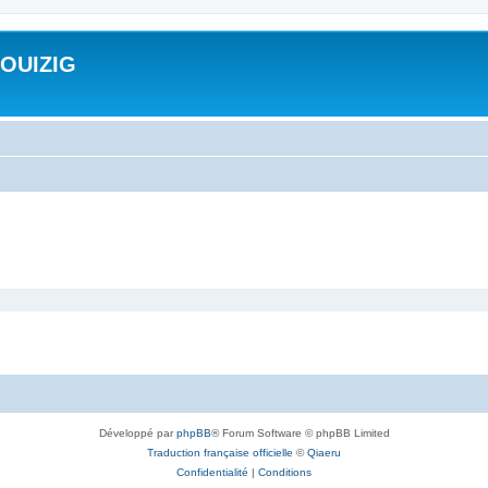
ROUIZIG
Développé par
phpBB
® Forum Software © phpBB Limited
Traduction française officielle
©
Qiaeru
Confidentialité
|
Conditions