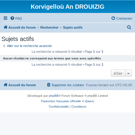
Korvigelloù An DROUIZIG
FAQ
Connexion
R
Accueil du forum
Rechercher
Sujets actifs
e
Sujets actifs
c
Aller sur la recherche avancée
h
La recherche a retourné 0 résultat • Page
1
sur
1
e
Aucun résultat ne correspond aux termes que vous avez spécifiés.
r
La recherche a retourné 0 résultat • Page
1
sur
1
c
Aller
h
Accueil du forum
Supprimer les cookies
Fuseau horaire sur
UTC+01:00
e
r
Développé par
phpBB
® Forum Software © phpBB Limited
Traduction française officielle
©
Qiaeru
Confidentialité
|
Conditions