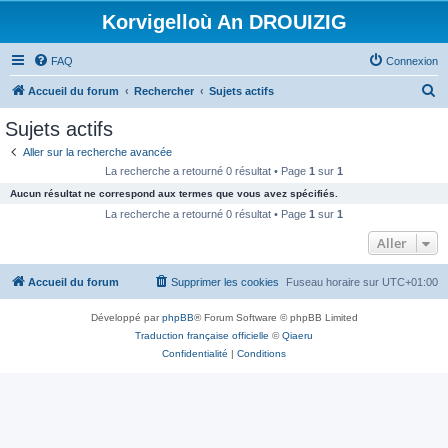
Korvigelloù An DROUIZIG
FAQ
Connexion
R
Accueil du forum
Rechercher
Sujets actifs
e
Sujets actifs
c
Aller sur la recherche avancée
h
La recherche a retourné 0 résultat • Page
1
sur
1
e
Aucun résultat ne correspond aux termes que vous avez spécifiés.
r
La recherche a retourné 0 résultat • Page
1
sur
1
c
Aller
h
Accueil du forum
Supprimer les cookies
Fuseau horaire sur
UTC+01:00
e
r
Développé par
phpBB
® Forum Software © phpBB Limited
Traduction française officielle
©
Qiaeru
Confidentialité
|
Conditions