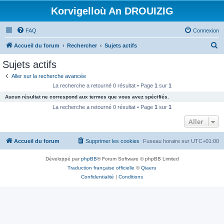
Korvigelloù An DROUIZIG
FAQ
Connexion
R
Accueil du forum
Rechercher
Sujets actifs
e
Sujets actifs
c
Aller sur la recherche avancée
h
La recherche a retourné 0 résultat • Page
1
sur
1
e
Aucun résultat ne correspond aux termes que vous avez spécifiés.
r
La recherche a retourné 0 résultat • Page
1
sur
1
c
Aller
h
Accueil du forum
Supprimer les cookies
Fuseau horaire sur
UTC+01:00
e
r
Développé par
phpBB
® Forum Software © phpBB Limited
Traduction française officielle
©
Qiaeru
Confidentialité
|
Conditions