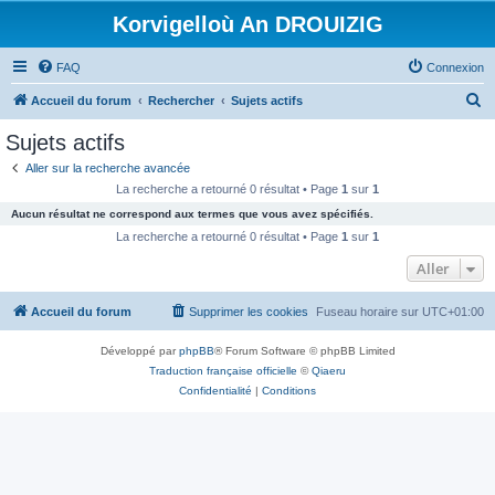
Korvigelloù An DROUIZIG
FAQ
Connexion
R
Accueil du forum
Rechercher
Sujets actifs
e
Sujets actifs
c
Aller sur la recherche avancée
h
La recherche a retourné 0 résultat • Page
1
sur
1
e
Aucun résultat ne correspond aux termes que vous avez spécifiés.
r
La recherche a retourné 0 résultat • Page
1
sur
1
c
Aller
h
Accueil du forum
Supprimer les cookies
Fuseau horaire sur
UTC+01:00
e
r
Développé par
phpBB
® Forum Software © phpBB Limited
Traduction française officielle
©
Qiaeru
Confidentialité
|
Conditions