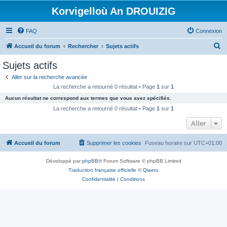
Korvigelloù An DROUIZIG
FAQ
Connexion
R
Accueil du forum
Rechercher
Sujets actifs
e
Sujets actifs
c
Aller sur la recherche avancée
h
La recherche a retourné 0 résultat • Page
1
sur
1
e
Aucun résultat ne correspond aux termes que vous avez spécifiés.
r
La recherche a retourné 0 résultat • Page
1
sur
1
c
Aller
h
Accueil du forum
Supprimer les cookies
Fuseau horaire sur
UTC+01:00
e
r
Développé par
phpBB
® Forum Software © phpBB Limited
Traduction française officielle
©
Qiaeru
Confidentialité
|
Conditions