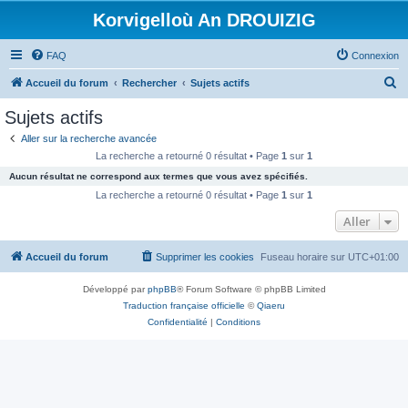
Korvigelloù An DROUIZIG
FAQ
Connexion
R
Accueil du forum
Rechercher
Sujets actifs
e
Sujets actifs
c
Aller sur la recherche avancée
h
La recherche a retourné 0 résultat • Page
1
sur
1
e
Aucun résultat ne correspond aux termes que vous avez spécifiés.
r
La recherche a retourné 0 résultat • Page
1
sur
1
c
Aller
h
Accueil du forum
Supprimer les cookies
Fuseau horaire sur
UTC+01:00
e
r
Développé par
phpBB
® Forum Software © phpBB Limited
Traduction française officielle
©
Qiaeru
Confidentialité
|
Conditions