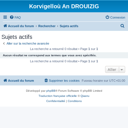
Korvigelloù An DROUIZIG
FAQ
Connexion
R
Accueil du forum
Rechercher
Sujets actifs
e
Sujets actifs
c
Aller sur la recherche avancée
h
La recherche a retourné 0 résultat • Page
1
sur
1
e
Aucun résultat ne correspond aux termes que vous avez spécifiés.
r
La recherche a retourné 0 résultat • Page
1
sur
1
c
Aller
h
Accueil du forum
Supprimer les cookies
Fuseau horaire sur
UTC+01:00
e
r
Développé par
phpBB
® Forum Software © phpBB Limited
Traduction française officielle
©
Qiaeru
Confidentialité
|
Conditions