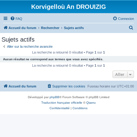
Korvigelloù An DROUIZIG
FAQ
Connexion
R
Accueil du forum
Rechercher
Sujets actifs
e
Sujets actifs
c
Aller sur la recherche avancée
h
La recherche a retourné 0 résultat • Page
1
sur
1
e
Aucun résultat ne correspond aux termes que vous avez spécifiés.
r
La recherche a retourné 0 résultat • Page
1
sur
1
c
Aller
h
Accueil du forum
Supprimer les cookies
Fuseau horaire sur
UTC+01:00
e
r
Développé par
phpBB
® Forum Software © phpBB Limited
Traduction française officielle
©
Qiaeru
Confidentialité
|
Conditions