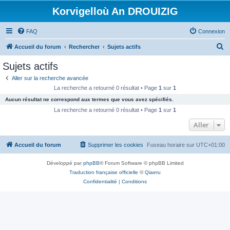
Korvigelloù An DROUIZIG
FAQ
Connexion
R
Accueil du forum
Rechercher
Sujets actifs
e
Sujets actifs
c
Aller sur la recherche avancée
h
La recherche a retourné 0 résultat • Page
1
sur
1
e
Aucun résultat ne correspond aux termes que vous avez spécifiés.
r
La recherche a retourné 0 résultat • Page
1
sur
1
c
Aller
h
Accueil du forum
Supprimer les cookies
Fuseau horaire sur
UTC+01:00
e
r
Développé par
phpBB
® Forum Software © phpBB Limited
Traduction française officielle
©
Qiaeru
Confidentialité
|
Conditions