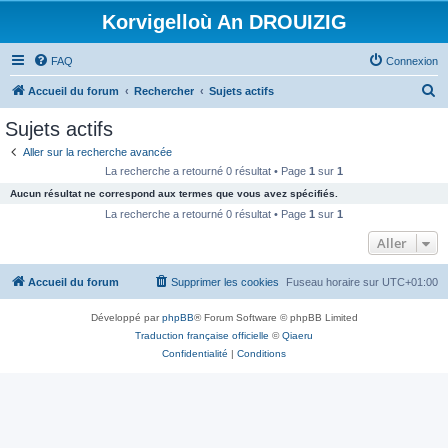
Korvigelloù An DROUIZIG
FAQ
Connexion
R
Accueil du forum
Rechercher
Sujets actifs
e
Sujets actifs
c
Aller sur la recherche avancée
h
La recherche a retourné 0 résultat • Page
1
sur
1
e
Aucun résultat ne correspond aux termes que vous avez spécifiés.
r
La recherche a retourné 0 résultat • Page
1
sur
1
c
Aller
h
Accueil du forum
Supprimer les cookies
Fuseau horaire sur
UTC+01:00
e
r
Développé par
phpBB
® Forum Software © phpBB Limited
Traduction française officielle
©
Qiaeru
Confidentialité
|
Conditions