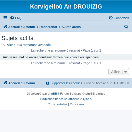
Korvigelloù An DROUIZIG
FAQ
Connexion
R
Accueil du forum
Rechercher
Sujets actifs
e
Sujets actifs
c
Aller sur la recherche avancée
h
La recherche a retourné 0 résultat • Page
1
sur
1
e
Aucun résultat ne correspond aux termes que vous avez spécifiés.
r
La recherche a retourné 0 résultat • Page
1
sur
1
c
Aller
h
Accueil du forum
Supprimer les cookies
Fuseau horaire sur
UTC+01:00
e
r
Développé par
phpBB
® Forum Software © phpBB Limited
Traduction française officielle
©
Qiaeru
Confidentialité
|
Conditions