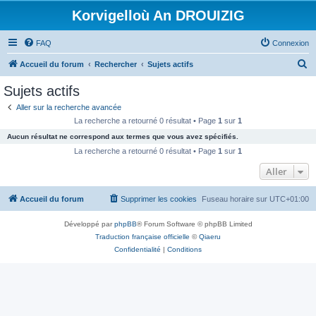
Korvigelloù An DROUIZIG
FAQ
Connexion
R
Accueil du forum
Rechercher
Sujets actifs
e
Sujets actifs
c
Aller sur la recherche avancée
h
La recherche a retourné 0 résultat • Page
1
sur
1
e
Aucun résultat ne correspond aux termes que vous avez spécifiés.
r
La recherche a retourné 0 résultat • Page
1
sur
1
c
Aller
h
Accueil du forum
Supprimer les cookies
Fuseau horaire sur
UTC+01:00
e
r
Développé par
phpBB
® Forum Software © phpBB Limited
Traduction française officielle
©
Qiaeru
Confidentialité
|
Conditions