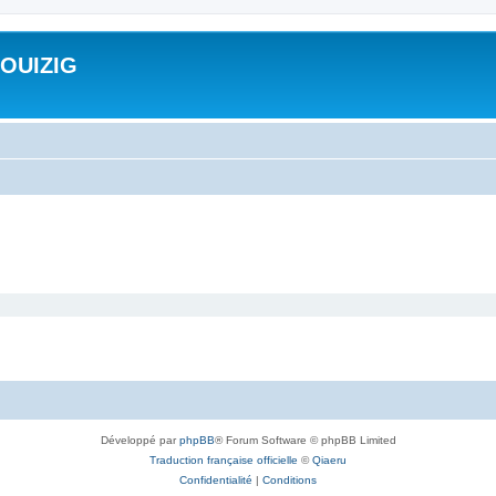
ROUIZIG
Développé par
phpBB
® Forum Software © phpBB Limited
Traduction française officielle
©
Qiaeru
Confidentialité
|
Conditions