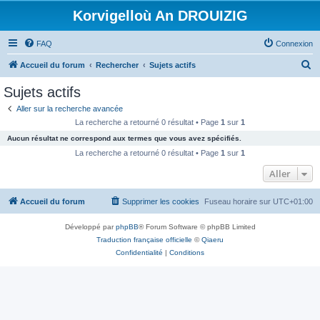
Korvigelloù An DROUIZIG
FAQ
Connexion
R
Accueil du forum
Rechercher
Sujets actifs
e
Sujets actifs
c
Aller sur la recherche avancée
h
La recherche a retourné 0 résultat • Page
1
sur
1
e
Aucun résultat ne correspond aux termes que vous avez spécifiés.
r
La recherche a retourné 0 résultat • Page
1
sur
1
c
Aller
h
Accueil du forum
Supprimer les cookies
Fuseau horaire sur
UTC+01:00
e
r
Développé par
phpBB
® Forum Software © phpBB Limited
Traduction française officielle
©
Qiaeru
Confidentialité
|
Conditions