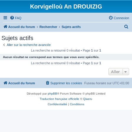
Korvigelloù An DROUIZIG
FAQ
Connexion
R
Accueil du forum
Rechercher
Sujets actifs
e
Sujets actifs
c
Aller sur la recherche avancée
h
La recherche a retourné 0 résultat • Page
1
sur
1
e
Aucun résultat ne correspond aux termes que vous avez spécifiés.
r
La recherche a retourné 0 résultat • Page
1
sur
1
c
Aller
h
Accueil du forum
Supprimer les cookies
Fuseau horaire sur
UTC+01:00
e
r
Développé par
phpBB
® Forum Software © phpBB Limited
Traduction française officielle
©
Qiaeru
Confidentialité
|
Conditions