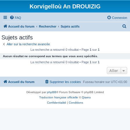
Korvigelloù An DROUIZIG
FAQ
Connexion
R
Accueil du forum
Rechercher
Sujets actifs
e
Sujets actifs
c
Aller sur la recherche avancée
h
La recherche a retourné 0 résultat • Page
1
sur
1
e
Aucun résultat ne correspond aux termes que vous avez spécifiés.
r
La recherche a retourné 0 résultat • Page
1
sur
1
c
Aller
h
Accueil du forum
Supprimer les cookies
Fuseau horaire sur
UTC+01:00
e
r
Développé par
phpBB
® Forum Software © phpBB Limited
Traduction française officielle
©
Qiaeru
Confidentialité
|
Conditions