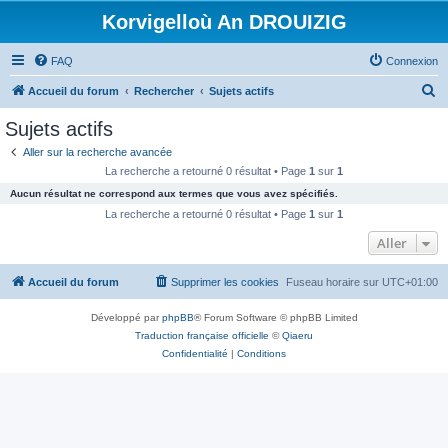
Korvigelloù An DROUIZIG
FAQ
Connexion
R
Accueil du forum
Rechercher
Sujets actifs
e
Sujets actifs
c
Aller sur la recherche avancée
h
La recherche a retourné 0 résultat • Page
1
sur
1
e
Aucun résultat ne correspond aux termes que vous avez spécifiés.
r
La recherche a retourné 0 résultat • Page
1
sur
1
c
Aller
h
Accueil du forum
Supprimer les cookies
Fuseau horaire sur
UTC+01:00
e
r
Développé par
phpBB
® Forum Software © phpBB Limited
Traduction française officielle
©
Qiaeru
Confidentialité
|
Conditions