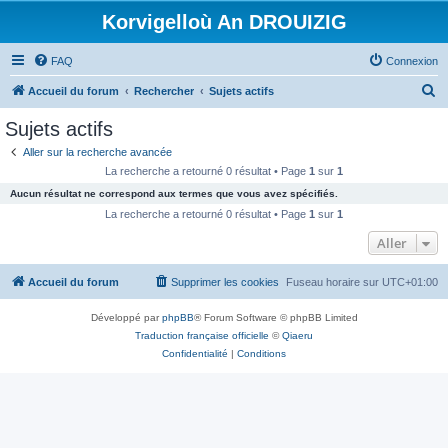
Korvigelloù An DROUIZIG
FAQ
Connexion
R
Accueil du forum
Rechercher
Sujets actifs
e
Sujets actifs
c
Aller sur la recherche avancée
h
La recherche a retourné 0 résultat • Page
1
sur
1
e
Aucun résultat ne correspond aux termes que vous avez spécifiés.
r
La recherche a retourné 0 résultat • Page
1
sur
1
c
Aller
h
Accueil du forum
Supprimer les cookies
Fuseau horaire sur
UTC+01:00
e
r
Développé par
phpBB
® Forum Software © phpBB Limited
Traduction française officielle
©
Qiaeru
Confidentialité
|
Conditions