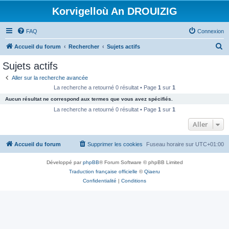
Korvigelloù An DROUIZIG
FAQ
Connexion
R
Accueil du forum
Rechercher
Sujets actifs
e
Sujets actifs
c
Aller sur la recherche avancée
h
La recherche a retourné 0 résultat • Page
1
sur
1
e
Aucun résultat ne correspond aux termes que vous avez spécifiés.
r
La recherche a retourné 0 résultat • Page
1
sur
1
c
Aller
h
Accueil du forum
Supprimer les cookies
Fuseau horaire sur
UTC+01:00
e
r
Développé par
phpBB
® Forum Software © phpBB Limited
Traduction française officielle
©
Qiaeru
Confidentialité
|
Conditions