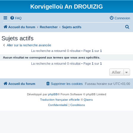
Korvigelloù An DROUIZIG
FAQ
Connexion
R
Accueil du forum
Rechercher
Sujets actifs
e
Sujets actifs
c
Aller sur la recherche avancée
h
La recherche a retourné 0 résultat • Page
1
sur
1
e
Aucun résultat ne correspond aux termes que vous avez spécifiés.
r
La recherche a retourné 0 résultat • Page
1
sur
1
c
Aller
h
Accueil du forum
Supprimer les cookies
Fuseau horaire sur
UTC+01:00
e
r
Développé par
phpBB
® Forum Software © phpBB Limited
Traduction française officielle
©
Qiaeru
Confidentialité
|
Conditions