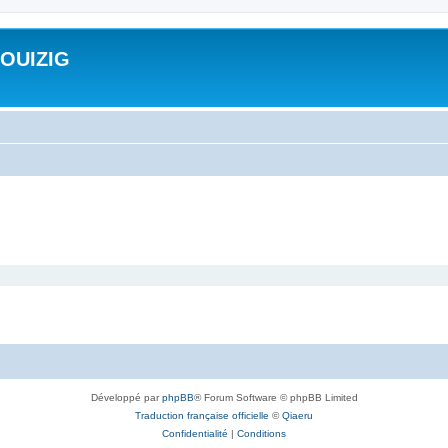
ROUIZIG
Développé par
phpBB
® Forum Software © phpBB Limited
Traduction française officielle
©
Qiaeru
Confidentialité
|
Conditions