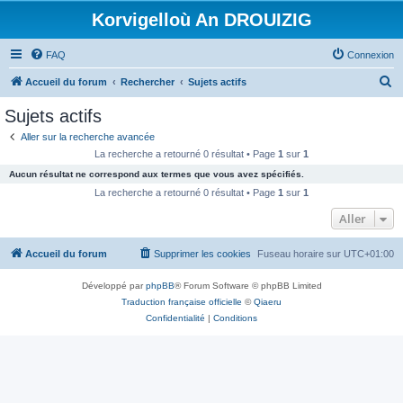
Korvigelloù An DROUIZIG
FAQ
Connexion
R
Accueil du forum
Rechercher
Sujets actifs
e
Sujets actifs
c
Aller sur la recherche avancée
h
La recherche a retourné 0 résultat • Page
1
sur
1
e
Aucun résultat ne correspond aux termes que vous avez spécifiés.
r
La recherche a retourné 0 résultat • Page
1
sur
1
c
Aller
h
Accueil du forum
Supprimer les cookies
Fuseau horaire sur
UTC+01:00
e
r
Développé par
phpBB
® Forum Software © phpBB Limited
Traduction française officielle
©
Qiaeru
Confidentialité
|
Conditions