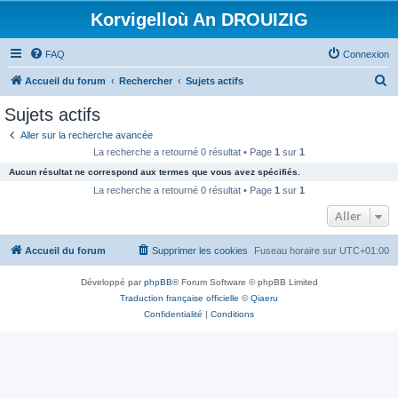
Korvigelloù An DROUIZIG
FAQ
Connexion
R
Accueil du forum
Rechercher
Sujets actifs
e
Sujets actifs
c
Aller sur la recherche avancée
h
La recherche a retourné 0 résultat • Page
1
sur
1
e
Aucun résultat ne correspond aux termes que vous avez spécifiés.
r
La recherche a retourné 0 résultat • Page
1
sur
1
c
Aller
h
Accueil du forum
Supprimer les cookies
Fuseau horaire sur
UTC+01:00
e
r
Développé par
phpBB
® Forum Software © phpBB Limited
Traduction française officielle
©
Qiaeru
Confidentialité
|
Conditions