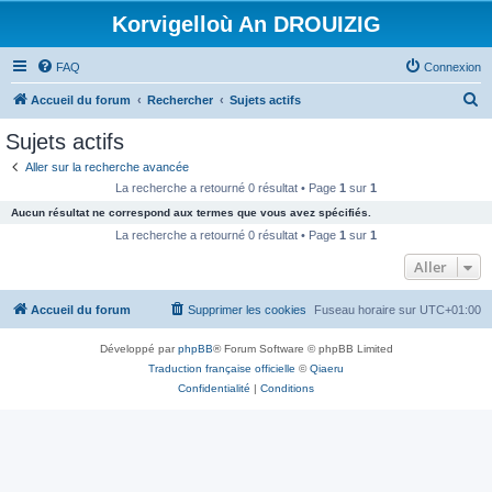
Korvigelloù An DROUIZIG
FAQ
Connexion
R
Accueil du forum
Rechercher
Sujets actifs
e
Sujets actifs
c
Aller sur la recherche avancée
h
La recherche a retourné 0 résultat • Page
1
sur
1
e
Aucun résultat ne correspond aux termes que vous avez spécifiés.
r
La recherche a retourné 0 résultat • Page
1
sur
1
c
Aller
h
Accueil du forum
Supprimer les cookies
Fuseau horaire sur
UTC+01:00
e
r
Développé par
phpBB
® Forum Software © phpBB Limited
Traduction française officielle
©
Qiaeru
Confidentialité
|
Conditions