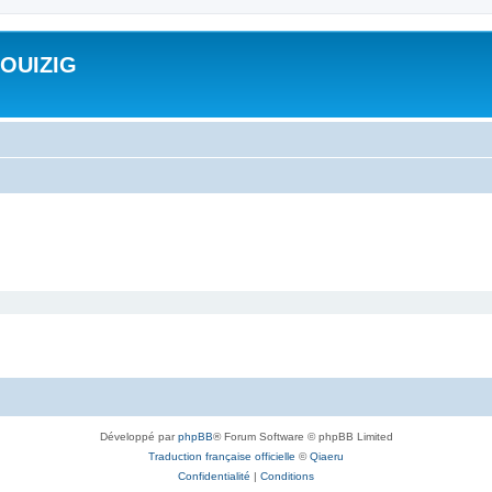
ROUIZIG
Développé par
phpBB
® Forum Software © phpBB Limited
Traduction française officielle
©
Qiaeru
Confidentialité
|
Conditions