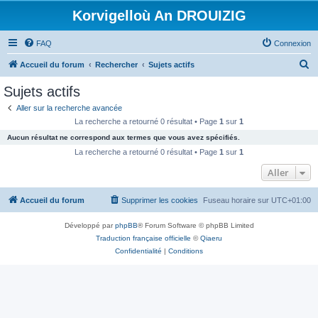
Korvigelloù An DROUIZIG
FAQ
Connexion
R
Accueil du forum
Rechercher
Sujets actifs
e
Sujets actifs
c
Aller sur la recherche avancée
h
La recherche a retourné 0 résultat • Page
1
sur
1
e
Aucun résultat ne correspond aux termes que vous avez spécifiés.
r
La recherche a retourné 0 résultat • Page
1
sur
1
c
Aller
h
Accueil du forum
Supprimer les cookies
Fuseau horaire sur
UTC+01:00
e
r
Développé par
phpBB
® Forum Software © phpBB Limited
Traduction française officielle
©
Qiaeru
Confidentialité
|
Conditions