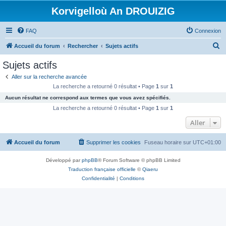
Korvigelloù An DROUIZIG
FAQ
Connexion
R
Accueil du forum
Rechercher
Sujets actifs
e
Sujets actifs
c
Aller sur la recherche avancée
h
La recherche a retourné 0 résultat • Page
1
sur
1
e
Aucun résultat ne correspond aux termes que vous avez spécifiés.
r
La recherche a retourné 0 résultat • Page
1
sur
1
c
Aller
h
Accueil du forum
Supprimer les cookies
Fuseau horaire sur
UTC+01:00
e
r
Développé par
phpBB
® Forum Software © phpBB Limited
Traduction française officielle
©
Qiaeru
Confidentialité
|
Conditions