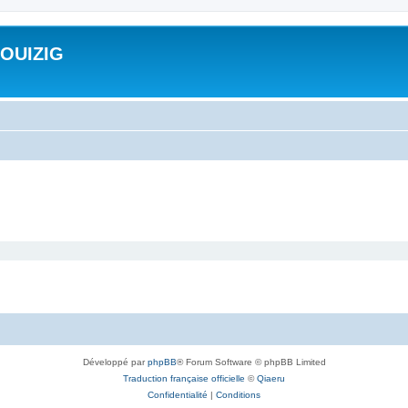
ROUIZIG
Développé par
phpBB
® Forum Software © phpBB Limited
Traduction française officielle
©
Qiaeru
Confidentialité
|
Conditions