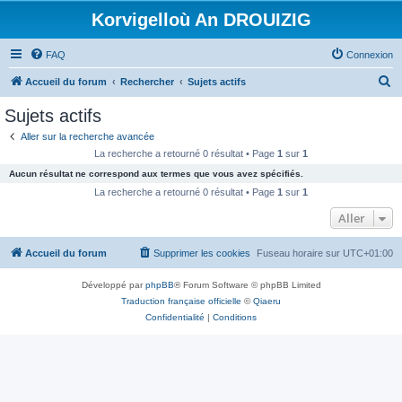
Korvigelloù An DROUIZIG
FAQ
Connexion
R
Accueil du forum
Rechercher
Sujets actifs
e
Sujets actifs
c
Aller sur la recherche avancée
h
La recherche a retourné 0 résultat • Page
1
sur
1
e
Aucun résultat ne correspond aux termes que vous avez spécifiés.
r
La recherche a retourné 0 résultat • Page
1
sur
1
c
Aller
h
Accueil du forum
Supprimer les cookies
Fuseau horaire sur
UTC+01:00
e
r
Développé par
phpBB
® Forum Software © phpBB Limited
Traduction française officielle
©
Qiaeru
Confidentialité
|
Conditions