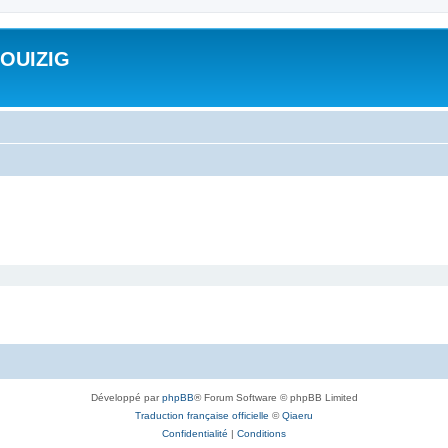
ROUIZIG
Développé par
phpBB
® Forum Software © phpBB Limited
Traduction française officielle
©
Qiaeru
Confidentialité
|
Conditions