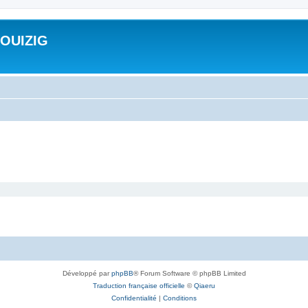
ROUIZIG
Développé par
phpBB
® Forum Software © phpBB Limited
Traduction française officielle
©
Qiaeru
Confidentialité
|
Conditions