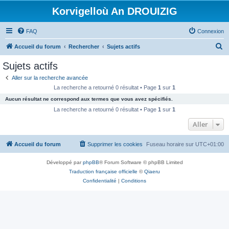
Korvigelloù An DROUIZIG
FAQ
Connexion
R
Accueil du forum
Rechercher
Sujets actifs
e
Sujets actifs
c
Aller sur la recherche avancée
h
La recherche a retourné 0 résultat • Page
1
sur
1
e
Aucun résultat ne correspond aux termes que vous avez spécifiés.
r
La recherche a retourné 0 résultat • Page
1
sur
1
c
Aller
h
Accueil du forum
Supprimer les cookies
Fuseau horaire sur
UTC+01:00
e
r
Développé par
phpBB
® Forum Software © phpBB Limited
Traduction française officielle
©
Qiaeru
Confidentialité
|
Conditions