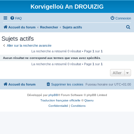
Korvigelloù An DROUIZIG
FAQ
Connexion
R
Accueil du forum
Rechercher
Sujets actifs
e
Sujets actifs
c
Aller sur la recherche avancée
h
La recherche a retourné 0 résultat • Page
1
sur
1
e
Aucun résultat ne correspond aux termes que vous avez spécifiés.
r
La recherche a retourné 0 résultat • Page
1
sur
1
c
Aller
h
Accueil du forum
Supprimer les cookies
Fuseau horaire sur
UTC+01:00
e
r
Développé par
phpBB
® Forum Software © phpBB Limited
Traduction française officielle
©
Qiaeru
Confidentialité
|
Conditions