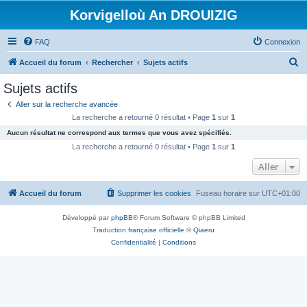
Korvigelloù An DROUIZIG
FAQ
Connexion
R
Accueil du forum
Rechercher
Sujets actifs
e
Sujets actifs
c
Aller sur la recherche avancée
h
La recherche a retourné 0 résultat • Page
1
sur
1
e
Aucun résultat ne correspond aux termes que vous avez spécifiés.
r
La recherche a retourné 0 résultat • Page
1
sur
1
c
Aller
h
Accueil du forum
Supprimer les cookies
Fuseau horaire sur
UTC+01:00
e
r
Développé par
phpBB
® Forum Software © phpBB Limited
Traduction française officielle
©
Qiaeru
Confidentialité
|
Conditions