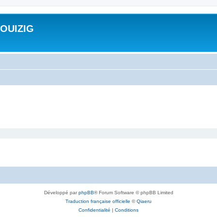
ROUIZIG
Développé par
phpBB
® Forum Software © phpBB Limited
Traduction française officielle
©
Qiaeru
Confidentialité
|
Conditions