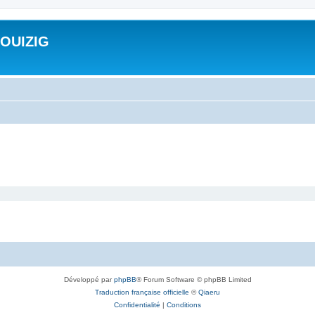
ROUIZIG
Développé par
phpBB
® Forum Software © phpBB Limited
Traduction française officielle
©
Qiaeru
Confidentialité
|
Conditions