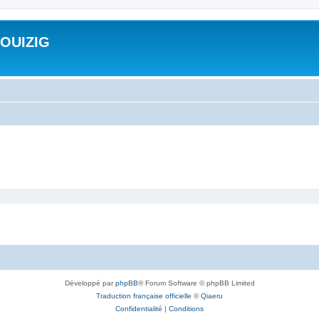
ROUIZIG
Développé par
phpBB
® Forum Software © phpBB Limited
Traduction française officielle
©
Qiaeru
Confidentialité
|
Conditions