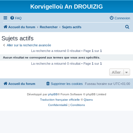
Korvigelloù An DROUIZIG
FAQ
Connexion
R
Accueil du forum
Rechercher
Sujets actifs
e
Sujets actifs
c
Aller sur la recherche avancée
h
La recherche a retourné 0 résultat • Page
1
sur
1
e
Aucun résultat ne correspond aux termes que vous avez spécifiés.
r
La recherche a retourné 0 résultat • Page
1
sur
1
c
Aller
h
Accueil du forum
Supprimer les cookies
Fuseau horaire sur
UTC+01:00
e
r
Développé par
phpBB
® Forum Software © phpBB Limited
Traduction française officielle
©
Qiaeru
Confidentialité
|
Conditions