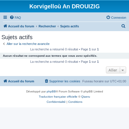
Korvigelloù An DROUIZIG
FAQ
Connexion
R
Accueil du forum
Rechercher
Sujets actifs
e
Sujets actifs
c
Aller sur la recherche avancée
h
La recherche a retourné 0 résultat • Page
1
sur
1
e
Aucun résultat ne correspond aux termes que vous avez spécifiés.
r
La recherche a retourné 0 résultat • Page
1
sur
1
c
Aller
h
Accueil du forum
Supprimer les cookies
Fuseau horaire sur
UTC+01:00
e
r
Développé par
phpBB
® Forum Software © phpBB Limited
Traduction française officielle
©
Qiaeru
Confidentialité
|
Conditions