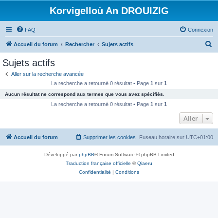
Korvigelloù An DROUIZIG
FAQ
Connexion
R
Accueil du forum
Rechercher
Sujets actifs
e
Sujets actifs
c
Aller sur la recherche avancée
h
La recherche a retourné 0 résultat • Page
1
sur
1
e
Aucun résultat ne correspond aux termes que vous avez spécifiés.
r
La recherche a retourné 0 résultat • Page
1
sur
1
c
Aller
h
Accueil du forum
Supprimer les cookies
Fuseau horaire sur
UTC+01:00
e
r
Développé par
phpBB
® Forum Software © phpBB Limited
Traduction française officielle
©
Qiaeru
Confidentialité
|
Conditions